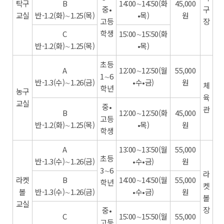
탁구
B
14:00∼14:50(화
45,000
중•
구
교실
반-1.2(화)∼1.25(목)
•목)
원
고등
장
학생
C
15:00∼15:50(화
반-1.2(화)∼1.25(목)
•목)
초등
A
12:00∼12:50(월
55,000
1∼6
반-1.3(수)∼1.26(금)
•수•금)
원
체
학년
농구
육
교실
중•
관
B
12:00∼12:50(화
45,000
고등
반-1.2(화)∼1.25(목)
•목)
원
학생
A
13:00∼13:50(월
55,000
초등
반-1.3(수)∼1.26(금)
•수•금)
원
3∼6
라
라켓
B
14:00∼14:50(월
55,000
학년
켓
볼
반-1.3(수)∼1.26(금)
•수•금)
원
볼
교실
장
중•
C
15:00∼15:50(월
55,000
고등