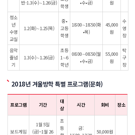
반-1.3(수)∼1.26(금)
•수•금)
원
학생
청소
중•
수
년
18:00∼18:50(화
45,000
1.2(화)∼1.25(목)
고등
영
수영
•목)
원
학생
장
교실
음악
초등
탁
08:00∼08:50(월
55,000
줄넘
1.3(수)∼1.26(금)
1∼6
구
•수•금)
원
기
학년
장
2018년 겨울방학 특별 프로그램(문화)
대
프로그램
기간
시간
회비
장소
상
초
1월 5일
등
금:
보드게임
(금)~1월 26
50,000원