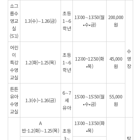
소그
룹수
초등
13:00∼13:50(월
200,000
영교
1.3(수)∼1.26(금)
1∼6
•수•금)
원
실
학년
(5:1)
어린
수
이
초등
12:00~12:50(화
45,000
영
특강
1.2(화)~1.25(목)
1∼6
•목)
원
장
수영
학년
교실
튼튼
6∼7
유아
15:00∼15:50(월
55,000
1.3(수)~1.26(금)
세
수영
•수•금)
원
유아
교실
A
13:00∼13:50(화
반-1.2(화)∼1.25(목)
•목)
초등
3∼
탁