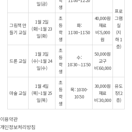
학
11:00~12:20
일(금)
생
프로
초
40,000원
그램
1월 2일
그림책 만
등
화:
재료
실
(화)~1월 23
들기 교실
학
11:00~11:50
비:5,000
(지
일(화)
생
원
하 1
층)
초
1월 3일
50,000원
등
수:
드론 교실
(수)~1월 24
교구
학
10:30∼11:50
일(수)
비:60,000
생
초
1월 4일
30,000원
유도
등
목: 10:00-
마술 교실
(목)~1월 25
재료
장(2
학
10:50
일(목)
비:30,000
층)
생
이용약관
개인정보처리방침