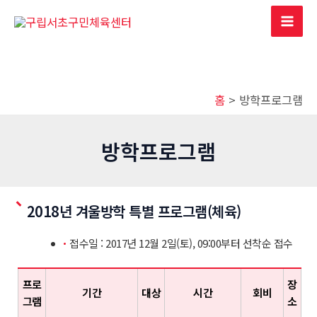
콘
텐
Mai
츠
Men
로
건
홈
방학프로그램
너
뛰
기
방학프로그램
2018년 겨울방학 특별 프로그램(체육)
접수일 : 2017년 12월 2일(토), 09:00부터 선착순 접수
프로
장
기간
대상
시간
회비
그램
소