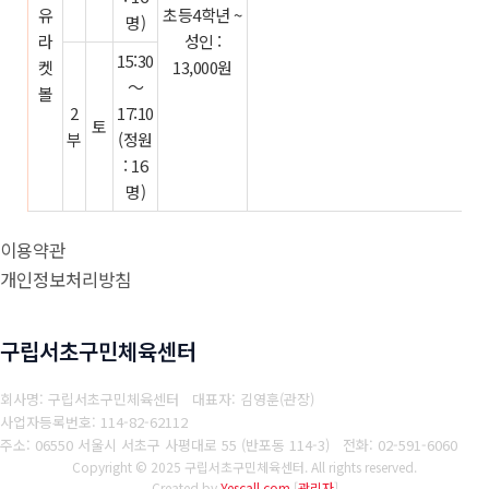
유
초등4학년 ~
명)
라
성인 :
15:30
켓
13,000원
～
볼
2
17:10
토
부
(정원
: 16
명)
이용약관
개인정보처리방침
구립서초구민체육센터
회사명: 구립서초구민체육센터 대표자: 김영훈(관장)
사업자등록번호: 114-82-62112
주소: 06550 서울시 서초구 사평대로 55 (반포동 114-3)
전화: 02-591-6060
Copyright © 2025 구립서초구민체육센터. All rights reserved.
Created by
Yescall.com
[
관리자
]